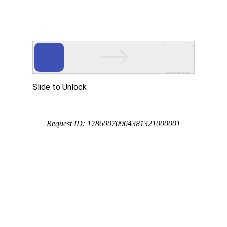
投资者关系
热点问答
请介绍当前公司重大资产重组及配套融资的进度及后续工作计划？