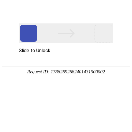
投资者关系
股东权益
追求股东满意，为股东创造财富
上市十多年，长江电力在资本市场树立起了优质大盘蓝筹形
象，培育了一大批推崇价值投资理念的机构投资者，赢得了