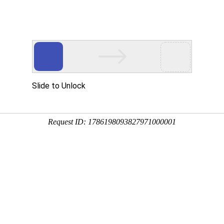
首页
业务体系
投资者关系
资讯公告
社会责
公司公告
公告译文
股东活动