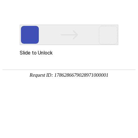
本轮枯水期，三峡水库累计为长江中下游补
水超100亿立方米
2026-05-18
作者：王晨雷
返回列表
自2025年11月21日启动枯水期补水调度以来，截至5月12
日，三峡水库已累计为长江中下游补水超100亿立方米，为长江
中下游沿线民生供水、农业生产、航运畅通及生态保护提供了
坚实保障。